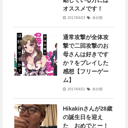
動している方には
オススメです！
2017/04/23
未分類
通常攻撃が全体攻
撃で二回攻撃のお
母さんは好きです
か？をプレイした
感想【フリーゲー
ム】
2017/04/21
未分類
Hikakinさんが28歳
の誕生日を迎え
た おめでとー！