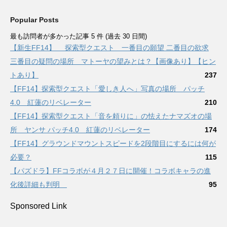
Popular Posts
最も訪問者が多かった記事 5 件 (過去 30 日間)
【新生FF14】 探索型クエスト 一番目の願望 二番目の欲求
三番目の疑問の場所 マトーヤの望みとは？【画像あり】【ヒン
トあり】
237
【FF14】探索型クエスト「愛しき人へ」写真の場所 パッチ
4.0 紅蓮のリベレーター
210
【FF14】探索型クエスト「音を頼りに」の怯えたナマズオの場
所 ヤンサ パッチ4.0 紅蓮のリベレーター
174
【FF14】グラウンドマウントスピードを2段階目にするには何が
必要？
115
【パズドラ】FFコラボが４月２７日に開催！コラボキャラの進
化後詳細も判明
95
Sponsored Link