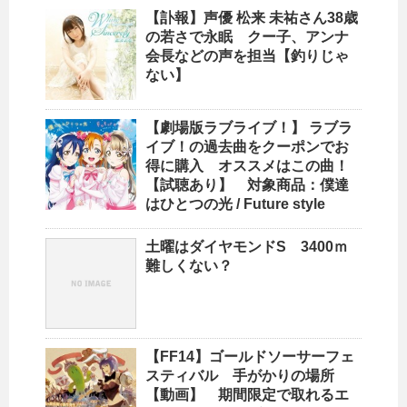
【訃報】声優 松来 未祐さん38歳
の若さで永眠 クー子、アンナ
会長などの声を担当【釣りじゃ
ない】
【劇場版ラブライブ！】 ラブラ
イブ！の過去曲をクーポンでお
得に購入 オススメはこの曲！
【試聴あり】 対象商品：僕達
はひとつの光 / Future style
土曜はダイヤモンドS 3400ｍ
難しくない？
【FF14】ゴールドソーサーフェ
スティバル 手がかりの場所
【動画】 期間限定で取れるエ