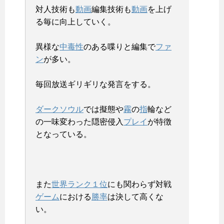
対人技術も
動画
編集技術も
動画
を上げ
る毎に向上していく。
異様な
中毒性
のある喋りと編集で
ファ
ン
が多い。
毎回放送ギリギリな発言をする。
ダークソウル
では擬態や
霧
の
指
輪など
の一味変わった隠密侵入
プレイ
が特徴
となっている。
また
世界ランク１位
にも関わらず対戦
ゲーム
における
勝率
は決して高くな
い。