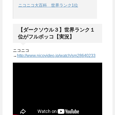
ニコニコ大百科 世界ランク1位
【ダークソウル３】世界ランク１
位がフルボッコ【実況】
ニコニコ
→
http://www.nicovideo.jp/watch/sm28640233