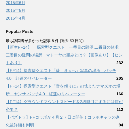
2015年6月
2015年5月
2015年4月
Popular Posts
最も訪問者が多かった記事 5 件 (過去 30 日間)
【新生FF14】 探索型クエスト 一番目の願望 二番目の欲求
三番目の疑問の場所 マトーヤの望みとは？【画像あり】【ヒン
トあり】
232
【FF14】探索型クエスト「愛しき人へ」写真の場所 パッチ
4.0 紅蓮のリベレーター
205
【FF14】探索型クエスト「音を頼りに」の怯えたナマズオの場
所 ヤンサ パッチ4.0 紅蓮のリベレーター
166
【FF14】グラウンドマウントスピードを2段階目にするには何が
必要？
112
【パズドラ】FFコラボが４月２７日に開催！コラボキャラの進
化後詳細も判明
94