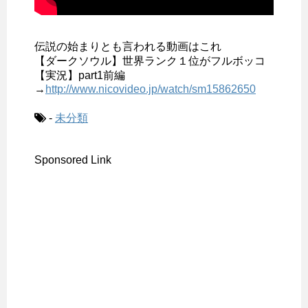
伝説の始まりとも言われる動画はこれ
【ダークソウル】世界ランク１位がフルボッコ
【実況】part1前編
→
http://www.nicovideo.jp/watch/sm15862650
-
未分類
Sponsored Link