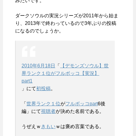
みたいです。
ダークソウルの実況シリーズが2011年から始ま
り、2013年で終わっているので3年ぶりの投稿
になるのでしょうか。
2010年
6月18日
「
【デモンズソウル】世
界ランク１位がフルボッコ【実況】
part1
」にて
初投稿
。
「
世界ランク１位
が
フルボッコ
part
6後
編」にて
視聴者
が決めた名前である。
うぜえｗ
きもい
ｗは褒め言葉である。