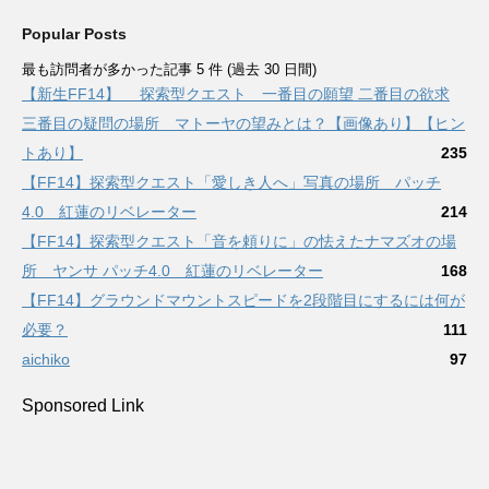
Popular Posts
最も訪問者が多かった記事 5 件 (過去 30 日間)
【新生FF14】 探索型クエスト 一番目の願望 二番目の欲求
三番目の疑問の場所 マトーヤの望みとは？【画像あり】【ヒン
トあり】
235
【FF14】探索型クエスト「愛しき人へ」写真の場所 パッチ
4.0 紅蓮のリベレーター
214
【FF14】探索型クエスト「音を頼りに」の怯えたナマズオの場
所 ヤンサ パッチ4.0 紅蓮のリベレーター
168
【FF14】グラウンドマウントスピードを2段階目にするには何が
必要？
111
aichiko
97
Sponsored Link