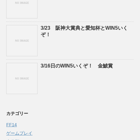
3/23 阪神大賞典と愛知杯とWIN5いく
ぞ！
3/16日のWIN5いくぞ！ 金鯱賞
カテゴリー
FF14
ゲームプレイ