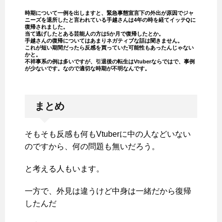
時期について一例を出しますと、緊急事態宣言下の外出が原因でジャ
ニーズを退所したと言われている手越さんは4年の時を経てイッテQに
復帰されました。
当て逃げしたとある芸能人の方は5か月で復帰したとか。
手越さんの復帰についてはあまりネガティブな話は聞きません。
これが短い期間だったら反感を買っていた可能性もあったんじゃない
かと。
不祥事系の例は多いですが、引退後の転生はVtuberならではで、事例
が少ないです。なので適切な時期が不明なんです。
まとめ
そもそも反感も何もVtuberに中の人などいない
のですから、何の問題も無いだろう。
と考える人もいます。
一方で、外見は違うけど中身は一緒だから復帰
したんだ