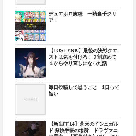
デュエホロ実績 一騎当千クリ
ア！
【LOST ARK】最後の決戦クエ
ストは気を付けろ！９割進めて
１からやり直しになった話
毎日投稿して思うこと 1日って
短い
【新生FF14】蒼天のイシュガル
ド 探検手帳の場所 ドラヴァニ