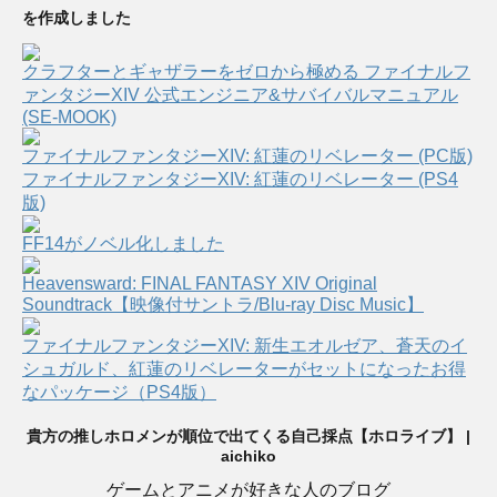
を作成しました
クラフターとギャザラーをゼロから極める ファイナルフ
ァンタジーXIV 公式エンジニア&サバイバルマニュアル
(SE-MOOK)
ファイナルファンタジーXIV: 紅蓮のリベレーター (PC版)
ファイナルファンタジーXIV: 紅蓮のリベレーター (PS4
版)
FF14がノベル化しました
Heavensward: FINAL FANTASY XIV Original
Soundtrack【映像付サントラ/Blu-ray Disc Music】
ファイナルファンタジーXIV: 新生エオルゼア、蒼天のイ
シュガルド、紅蓮のリベレーターがセットになったお得
なパッケージ（PS4版）
貴方の推しホロメンが順位で出てくる自己採点【ホロライブ】 |
aichiko
ゲームとアニメが好きな人のブログ