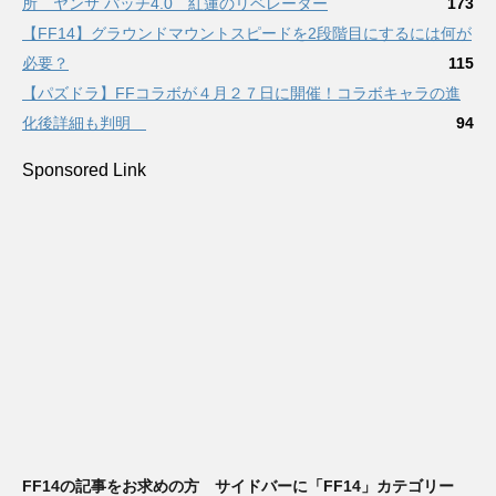
所 ヤンサ パッチ4.0 紅蓮のリベレーター
173
【FF14】グラウンドマウントスピードを2段階目にするには何が
必要？
115
【パズドラ】FFコラボが４月２７日に開催！コラボキャラの進
化後詳細も判明
94
Sponsored Link
FF14の記事をお求めの方 サイドバーに「FF14」カテゴリー