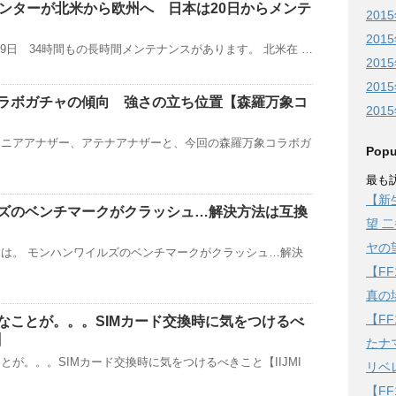
タセンターが北米から欧州へ 日本は20日からメンテ
201
201
月19日 34時間もの長時間メンテナンスがあります。 北米在 …
201
201
ラボガチャの傾向 強さの立ち位置【森羅万象コ
201
ソニアアナザー、アテナアナザーと、今回の森羅万象コラボガ
Popu
最も訪
【新
ズのベンチマークがクラッシュ…解決方法は互換
望 
ヤの
は。 モンハンワイルズのベンチマークがクラッシュ…解決
【F
真の
【F
んなことが。。。SIMカード交換時に気をつけるべ
】
たナ
とが。。。SIMカード交換時に気をつけるべきこと【IIJMI
リベ
【F