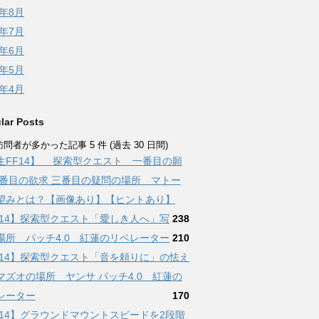
5年8月
5年7月
5年6月
5年5月
5年4月
lar Posts
問者が多かった記事 5 件 (過去 30 日間)
生FF14】 探索型クエスト 一番目の願
二番目の欲求 三番目の疑問の場所 マトー
望みとは？【画像あり】【ヒントあり】
F14】探索型クエスト「愛しき人へ」写
238
場所 パッチ4.0 紅蓮のリベレーター
210
F14】探索型クエスト「音を頼りに」の怯え
マズオの場所 ヤンサ パッチ4.0 紅蓮の
レーター
170
F14】グラウンドマウントスピードを2段階