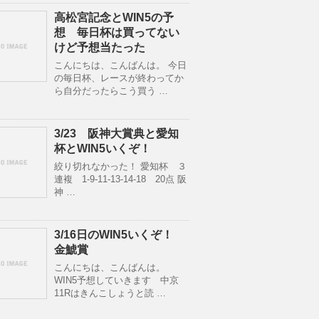
高松宮記念とWIN5の予
想 毎日杯は買ってない
けど予想当たった
こんにちは、こんばんは。 今日
の毎日杯、レースが終わってか
ら自分だったらこう買う …
3/23 阪神大賞典と愛知
杯とWIN5いくぞ！
絞り切れなかった！ 愛知杯 ３
連複 1-9-11-13-14-18 20点 阪
神 …
3/16日のWIN5いくぞ！
金鯱賞
こんにちは、こんばんは。
WIN5予想していきます 中京
11Rはきんこしょうと読 …