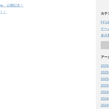
Movie」公開記念！
！！
カテ
FF14
ゲー
未分
アー
202
202
202
202
202
202
202