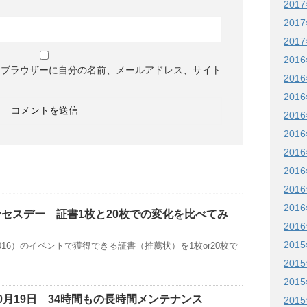
201
201
201
201
めブラウザーに自分の名前、メールアドレス、サイト
201
201
201
201
201
201
201
201
ンセスデー 証書1枚と20枚での変化を比べてみ
201
201
16）のイベントで獲得できる証書（推薦状）を1枚or20枚で
201
201
10月19日 34時間もの長時間メンテナンス
201