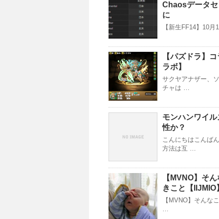
Chaosデー
に
【新生FF14】10
【パズドラ】コ
ラボ】
サクヤアナザー、
チャは …
モンハンワイル
性か？
こんにちはこんばん
方法は互 …
【MVNO】そ
きこと【IIJMIO
【MVNO】そんなこ
…