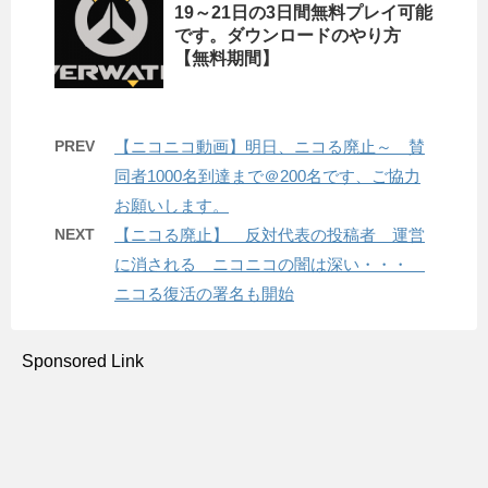
19～21日の3日間無料プレイ可能
です。ダウンロードのやり方
【無料期間】
PREV
【ニコニコ動画】明日、ニコる廃止～ 賛
同者1000名到達まで＠200名です、ご協力
お願いします。
NEXT
【ニコる廃止】 反対代表の投稿者 運営
に消される ニコニコの闇は深い・・・
ニコる復活の署名も開始
Sponsored Link