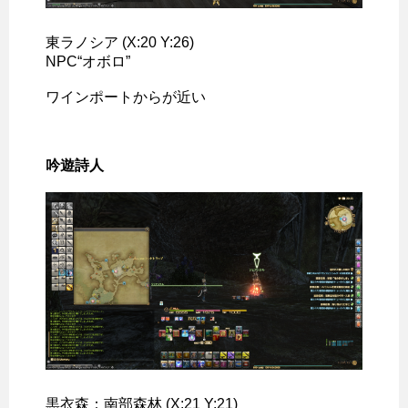
東ラノシア (X:20 Y:26)
NPC“オボロ”
ワインポートからが近い
吟遊詩人
黒衣森：南部森林 (X:21 Y:21)