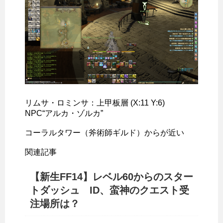
リムサ・ロミンサ：上甲板層 (X:11 Y:6)
NPC“アルカ・ゾルカ”
コーラルタワー（斧術師ギルド）からが近い
関連記事
【新生FF14】レベル60からのスター
トダッシュ ID、蛮神のクエスト受
注場所は？