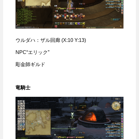
ウルダハ：ザル回廊 (X:10 Y:13)
NPC“エリック”
彫金師ギルド
竜騎士