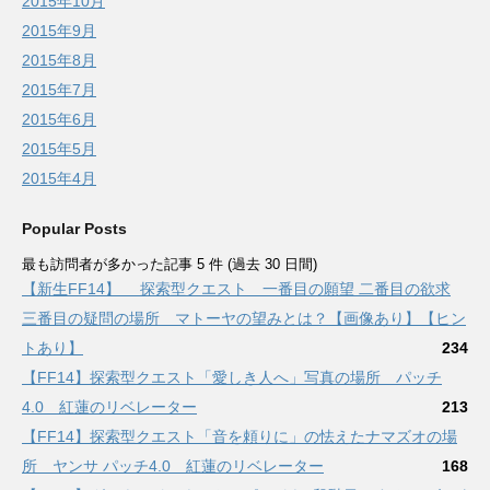
2015年10月
2015年9月
2015年8月
2015年7月
2015年6月
2015年5月
2015年4月
Popular Posts
最も訪問者が多かった記事 5 件 (過去 30 日間)
【新生FF14】 探索型クエスト 一番目の願望 二番目の欲求
三番目の疑問の場所 マトーヤの望みとは？【画像あり】【ヒン
トあり】
234
【FF14】探索型クエスト「愛しき人へ」写真の場所 パッチ
4.0 紅蓮のリベレーター
213
【FF14】探索型クエスト「音を頼りに」の怯えたナマズオの場
所 ヤンサ パッチ4.0 紅蓮のリベレーター
168