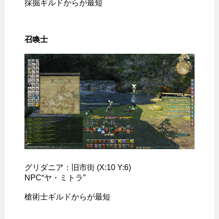
採掘ギルドからが最短
召喚士
グリダニア：旧市街 (X:10 Y:6)
NPC“ヤ・ミトラ”
槍術士ギルドからが最短