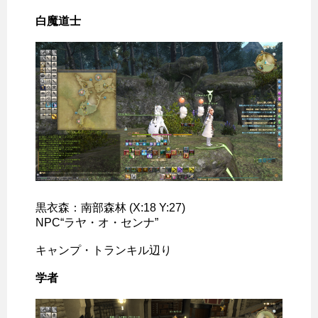
白魔道士
黒衣森：南部森林 (X:18 Y:27)
NPC“ラヤ・オ・センナ”
キャンプ・トランキル辺り
学者