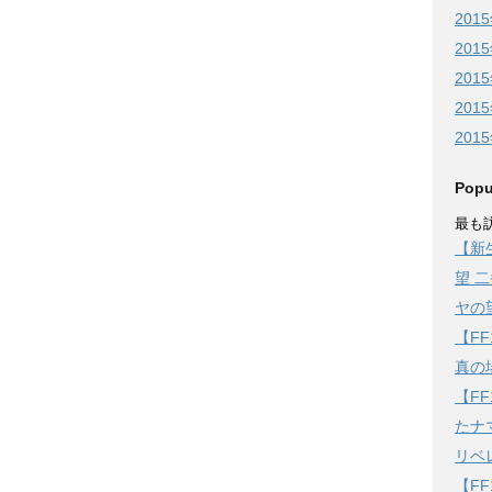
201
201
201
201
201
Popu
最も訪
【新
望 
ヤの
【F
真の
【F
たナ
リベ
【F