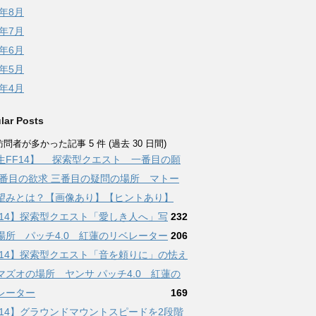
5年8月
5年7月
5年6月
5年5月
5年4月
lar Posts
問者が多かった記事 5 件 (過去 30 日間)
生FF14】 探索型クエスト 一番目の願
二番目の欲求 三番目の疑問の場所 マトー
望みとは？【画像あり】【ヒントあり】
F14】探索型クエスト「愛しき人へ」写
232
場所 パッチ4.0 紅蓮のリベレーター
206
F14】探索型クエスト「音を頼りに」の怯え
マズオの場所 ヤンサ パッチ4.0 紅蓮の
レーター
169
F14】グラウンドマウントスピードを2段階