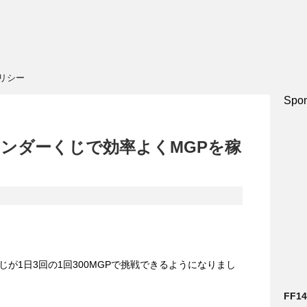
リシー
Spon
テンダーくじで効率よくMGPを稼
が1日3回の1回300MGPで挑戦できるようになりまし
FF