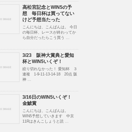
高松宮記念とWIN5の予
想 毎日杯は買ってない
けど予想当たった
こんにちは、こんばんは。 今日
の毎日杯、レースが終わってか
ら自分だったらこう買う …
3/23 阪神大賞典と愛知
杯とWIN5いくぞ！
絞り切れなかった！ 愛知杯 ３
連複 1-9-11-13-14-18 20点 阪
神 …
3/16日のWIN5いくぞ！
金鯱賞
こんにちは、こんばんは。
WIN5予想していきます 中京
11Rはきんこしょうと読 …