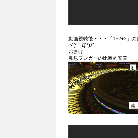
動画視聴後・・・「1+2+3」
ヾ(*｀Д´*)ﾉ”
おまけ
鼻息フンガーの比較的安置