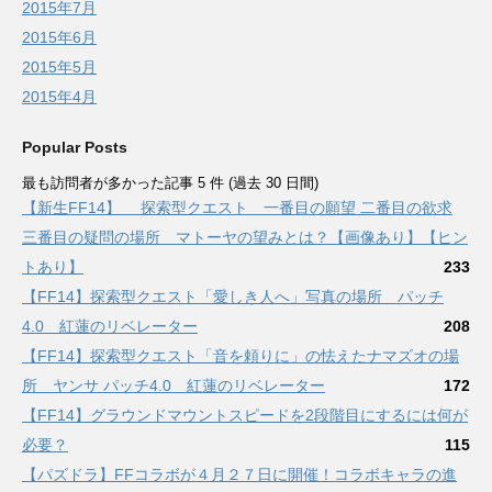
2015年7月
2015年6月
2015年5月
2015年4月
Popular Posts
最も訪問者が多かった記事 5 件 (過去 30 日間)
【新生FF14】 探索型クエスト 一番目の願望 二番目の欲求
三番目の疑問の場所 マトーヤの望みとは？【画像あり】【ヒン
トあり】
233
【FF14】探索型クエスト「愛しき人へ」写真の場所 パッチ
4.0 紅蓮のリベレーター
208
【FF14】探索型クエスト「音を頼りに」の怯えたナマズオの場
所 ヤンサ パッチ4.0 紅蓮のリベレーター
172
【FF14】グラウンドマウントスピードを2段階目にするには何が
必要？
115
【パズドラ】FFコラボが４月２７日に開催！コラボキャラの進